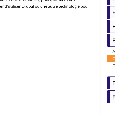
r d'utiliser Drupal ou une autre technologie pour
F
F
F
A
C
D
H
F
F