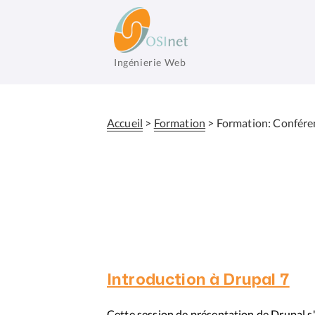
Aller
au
contenu
principal
Ingénierie Web
OSInet
Accueil
Formation
Formation: Confére
Fil
d'Ariane
Introduction à Drupal 7
Cette session de présentation de Drupal s'