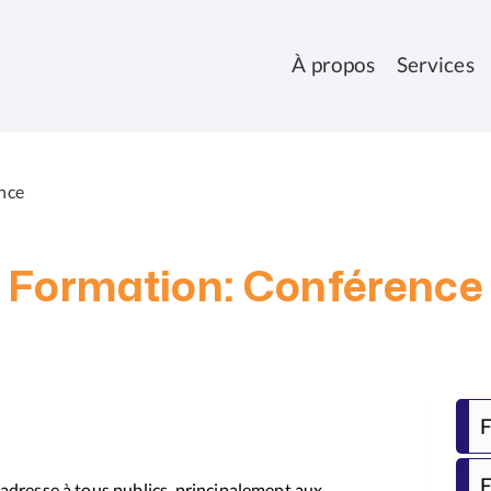
À propos
Services
nce
Formation: Conférence
F
F
adresse à tous publics, principalement aux