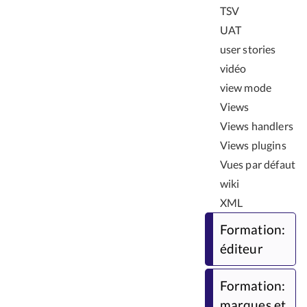
TSV
UAT
user stories
vidéo
view mode
Views
Views handlers
Views plugins
Vues par défaut
wiki
XML
Formation:
éditeur
Formation:
marques et