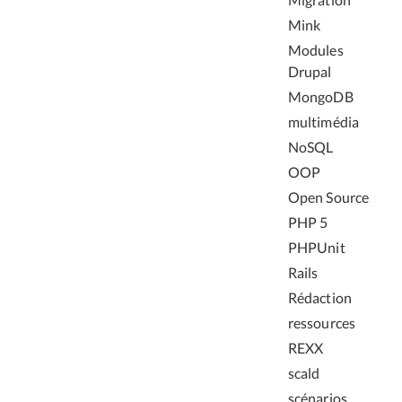
Mink
Modules
Drupal
MongoDB
multimédia
NoSQL
OOP
Open Source
PHP 5
PHPUnit
Rails
Rédaction
ressources
REXX
scald
scénarios