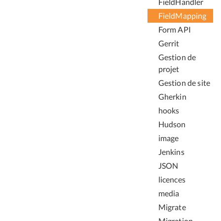
FieldHandler
FieldMapping
Form API
Gerrit
Gestion de
projet
Gestion de site
Gherkin
hooks
Hudson
image
Jenkins
JSON
licences
media
Migrate
Migration