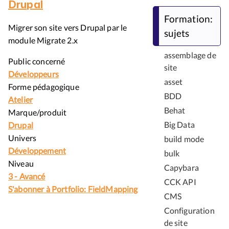
Drupal
Formation:
Migrer son site vers Drupal par le
sujets
module Migrate 2.x
assemblage de
Public concerné
site
Développeurs
asset
Forme pédagogique
BDD
Atelier
Behat
Marque/produit
Big Data
Drupal
Univers
build mode
Développement
bulk
Niveau
Capybara
3 - Avancé
CCK API
S'abonner à Portfolio: FieldMapping
CMS
Configuration
de site