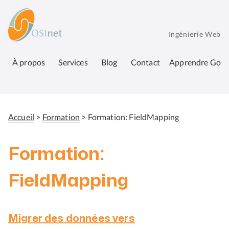
Aller
OSInet
au
contenu
Ingénierie Web
principal
À propos
Services
Blog
Contact
Apprendre Go
Accueil
Formation
Formation: FieldMapping
Fil
d'Ariane
Formation:
FieldMapping
Migrer des données vers