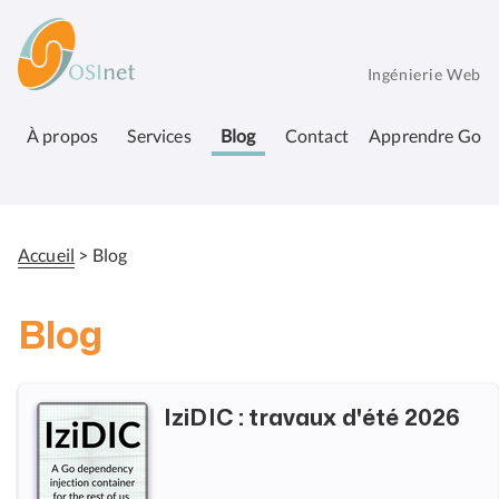
Aller
OSInet
au
contenu
Ingénierie Web
principal
À propos
Services
Blog
Contact
Apprendre Go
Accueil
Blog
Fil
d'Ariane
Blog
IziDIC : travaux d'été 2026