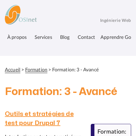
Aller
OSInet
au
contenu
Ingénierie Web
principal
À propos
Services
Blog
Contact
Apprendre Go
Accueil
Formation
Formation: 3 - Avancé
Fil
d'Ariane
Formation: 3 - Avancé
Outils et stratégies de
test pour Drupal 7
Formation: