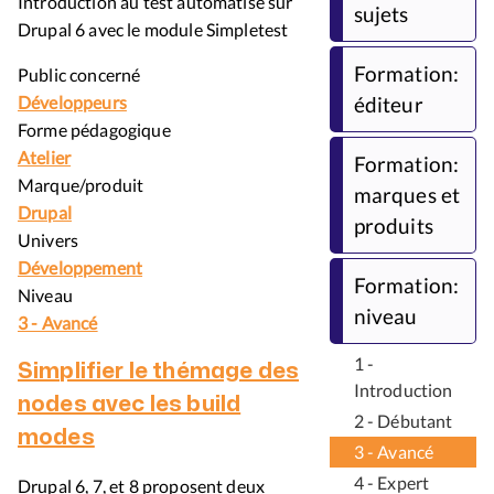
Introduction au test automatisé sur
sujets
Drupal 6 avec le module Simpletest
Formation:
Public concerné
éditeur
Développeurs
Forme pédagogique
Atelier
Formation:
Marque/produit
marques et
Drupal
produits
Univers
Développement
Formation:
Niveau
niveau
3 - Avancé
1 -
Simplifier le thémage des
Introduction
nodes avec les build
2 - Débutant
modes
3 - Avancé
4 - Expert
Drupal 6, 7, et 8 proposent deux