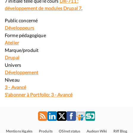
7 initiale telle que le cours
DR-711 :
développement de modules Drupal 7
.
Public concerné
Développeurs
Forme pédagogique
Atelier
Marque/produit
Drupal
Univers
Développement
Niveau
3 - Avancé
S'abonner à Portfolio: 3 - Avancé
Mentions légales
Produits
OSInet status
Audean Wiki
Riff Blog