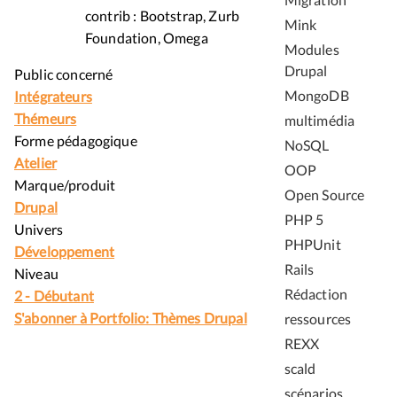
contrib : Bootstrap, Zurb
Mink
Foundation, Omega
Modules
Drupal
Public concerné
MongoDB
Intégrateurs
Thémeurs
multimédia
Forme pédagogique
NoSQL
Atelier
OOP
Marque/produit
Open Source
Drupal
PHP 5
Univers
PHPUnit
Développement
Rails
Niveau
Rédaction
2 - Débutant
S'abonner à Portfolio: Thèmes Drupal
ressources
REXX
scald
scénarios