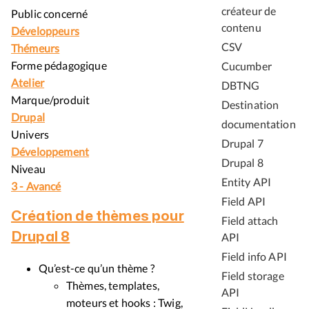
créateur de
Public concerné
contenu
Développeurs
CSV
Thémeurs
Forme pédagogique
Cucumber
Atelier
DBTNG
Marque/produit
Destination
Drupal
documentation
Univers
Drupal 7
Développement
Drupal 8
Niveau
Entity API
3 - Avancé
Field API
Création de thèmes pour
Field attach
Drupal 8
API
Field info API
Qu’est-ce qu’un thème ?
Field storage
Thèmes, templates,
API
moteurs et hooks : Twig,