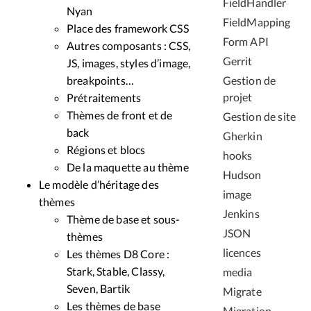
FieldHandler
Nyan
FieldMapping
Place des framework CSS
Form API
Autres composants : CSS,
Gerrit
JS, images, styles d’image,
breakpoints…
Gestion de
projet
Prétraitements
Thèmes de front et de
Gestion de site
back
Gherkin
Régions et blocs
hooks
De la maquette au thème
Hudson
Le modèle d’héritage des
image
thèmes
Jenkins
Thème de base et sous-
JSON
thèmes
licences
Les thèmes D8 Core :
Stark, Stable, Classy,
media
Seven, Bartik
Migrate
Les thèmes de base
Migration