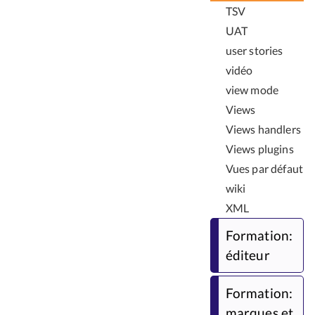
TSV
UAT
user stories
vidéo
view mode
Views
Views handlers
Views plugins
Vues par défaut
wiki
XML
Formation:
éditeur
Formation:
marques et