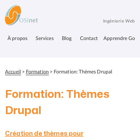
Aller
OSInet
au
contenu
Ingénierie Web
principal
À propos
Services
Blog
Contact
Apprendre Go
Accueil
Formation
Formation: Thèmes Drupal
Fil
d'Ariane
Formation: Thèmes
Drupal
Création de thèmes pour