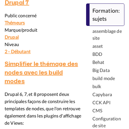
Drupal 7
Formation:
Public concerné
sujets
Thémeurs
Marque/produit
assemblage de
Drupal
site
Niveau
asset
2 - Débutant
BDD
Behat
Simplifier le thémage des
Big Data
nodes avec les build
build mode
modes
bulk
Drupal 6, 7, et 8 proposent deux
Capybara
principales façons de construire les
CCK API
templates de nodes, que l'on retrouve
CMS
également dans les plugins d'affichage
Configuration
de Views:
de site