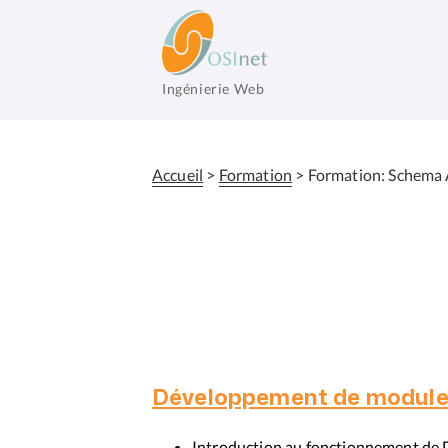
Aller
au
contenu
principal
Ingénierie Web
OSInet
Accueil
Formation
Formation: Schema
Fil
d'Ariane
Développement de modules
Introduction au fonctionnement de D