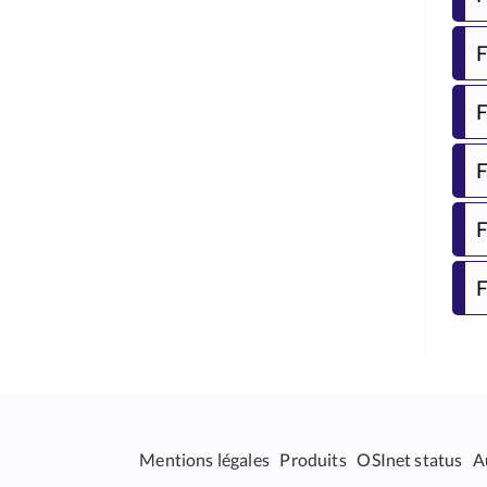
F
F
F
F
F
Mentions légales
Produits
OSInet status
A