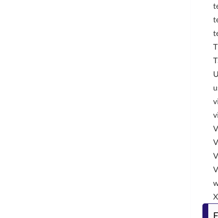
t
t
t
T
T
u
v
v
V
V
V
V
w
F