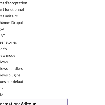
est d'acceptation
est fonctionnel
est unitaire
hèmes Drupal
SV
UAT
ser stories
idéo
iew mode
iews
iews handlers
iews plugins
ues par défaut
iki
XML
ormation: éditeur