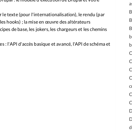
a
r le texte (pour l'internationalisation), le rendu (par
B
les hooks) ; la mise en œuvre des altérateurs
B
ipes de base, les jokers, les chargeurs et les chemins
b
 : l'API d'accès basique et avancé, l'API de schéma et
b
C
C
C
c
C
D
d