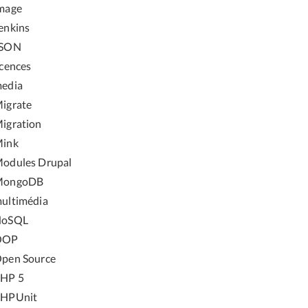
mage
enkins
JSON
icences
edia
igrate
igration
ink
odules Drupal
MongoDB
ultimédia
NoSQL
OOP
pen Source
HP 5
HPUnit