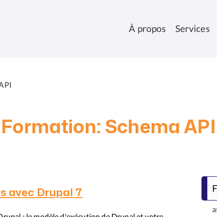
À propos
Services
 API
Formation: Schema API
F
 avec Drupal 7
a
rupal : le modèle d'exécution de Drupal et votre