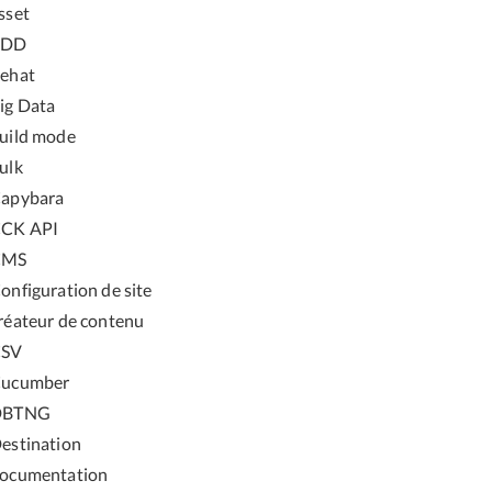
sset
BDD
ehat
ig Data
uild mode
ulk
apybara
CK API
CMS
onfiguration de site
réateur de contenu
CSV
ucumber
DBTNG
estination
ocumentation