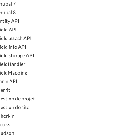
rupal 7
rupal 8
ntity API
ield API
ield attach API
ield info API
ield storage API
ieldHandler
ieldMapping
orm API
errit
estion de projet
estion de site
herkin
ooks
udson