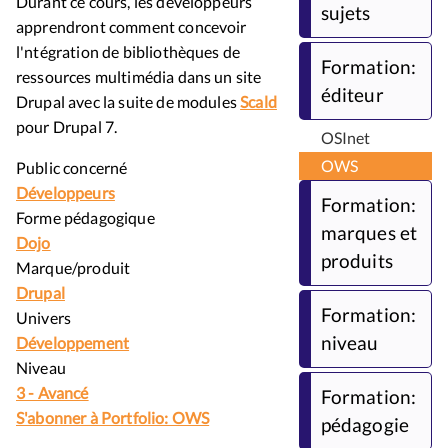
Durant ce cours, les développeurs
sujets
apprendront comment concevoir
l'ntégration de bibliothèques de
Formation:
ressources multimédia dans un site
éditeur
Drupal avec la suite de modules
Scald
pour Drupal 7.
OSInet
OWS
Public concerné
Développeurs
Formation:
Forme pédagogique
marques et
Dojo
produits
Marque/produit
Drupal
Formation:
Univers
niveau
Développement
Niveau
3 - Avancé
Formation:
S'abonner à Portfolio: OWS
pédagogie