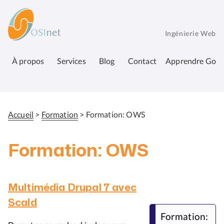
Aller
OSInet
au
contenu
Ingénierie Web
principal
À propos
Services
Blog
Contact
Apprendre Go
Accueil
Formation
Formation: OWS
Fil
d'Ariane
Formation: OWS
Multimédia Drupal 7 avec
Scald
Formation: