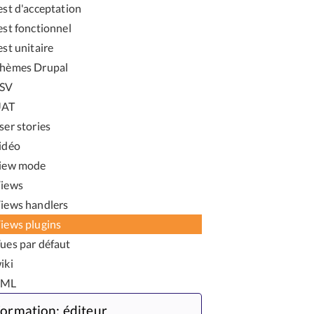
est d'acceptation
est fonctionnel
est unitaire
hèmes Drupal
SV
UAT
ser stories
idéo
iew mode
iews
iews handlers
iews plugins
ues par défaut
iki
XML
ormation: éditeur