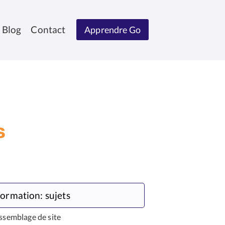
Blog
Contact
Apprendre Go
s
ormation: sujets
ssemblage de site