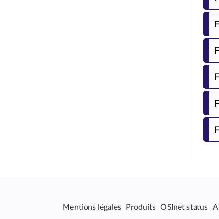
F
F
F
F
F
Mentions légales
Produits
OSInet status
A