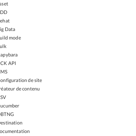
sset
BDD
ehat
ig Data
uild mode
ulk
apybara
CK API
CMS
onfiguration de site
réateur de contenu
CSV
ucumber
DBTNG
estination
ocumentation