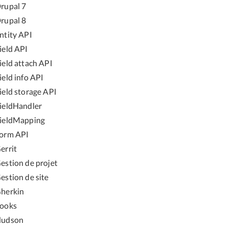
rupal 7
rupal 8
ntity API
ield API
ield attach API
ield info API
ield storage API
ieldHandler
ieldMapping
orm API
errit
estion de projet
estion de site
herkin
ooks
udson