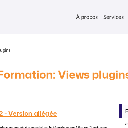
À propos
Services
lugins
Formation: Views plugin
F
 - Version allégée
a
développement de modules intégrés avec Views 2 est une