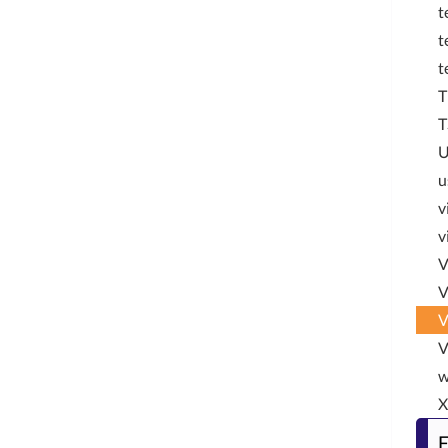
t
t
t
T
T
u
v
v
V
V
V
V
w
F