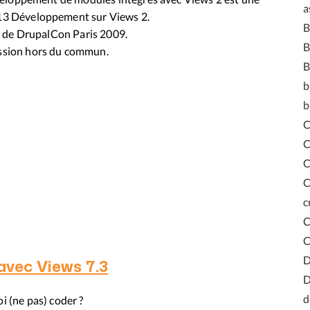
a
613 Développement sur Views 2.
on de DrupalCon Paris 2009.
B
ssion hors du commun.
B
b
b
C
C
C
c
C
avec Views 7.3
D
d
 (ne pas) coder ?