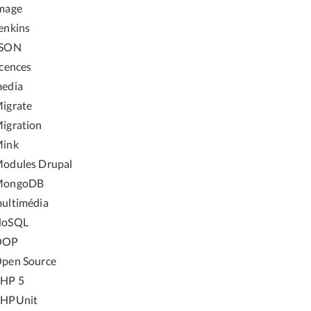
mage
enkins
JSON
icences
edia
igrate
igration
ink
odules Drupal
MongoDB
ultimédia
NoSQL
OOP
pen Source
HP 5
HPUnit