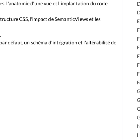
es, l'anatomie d'une vue et l'implantation du code
D
D
tructure CSS, l'impact de SemanticViews et les
E
F
.
F
 par défaut, un schéma d'intégration et l'altérabilité de
F
F
F
F
F
G
G
G
G
h
H