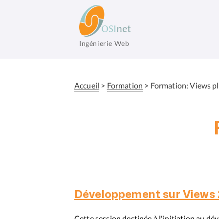
Aller
au
contenu
principal
Ingénierie Web
OSInet
Accueil
Formation
Formation: Views p
Fil
d'Ariane
Développement sur Views 2
Cette session destinée à l'initiation au 