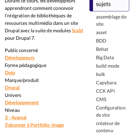
Durant ce cours, les développeurs
sujets
apprendront comment concevoir
l'ntégration de bibliothèques de
assemblage de
ressources multimédia dans un site
site
Drupal avec la suite de modules
Scald
asset
pour Drupal 7.
BDD
Behat
Public concerné
Big Data
Développeurs
Forme pédagogique
build mode
Dojo
bulk
Marque/produit
Capybara
Drupal
CCK API
Univers
CMS
Développement
Configuration
Niveau
de site
3 - Avancé
créateur de
S'abonner à Portfolio: image
contenu