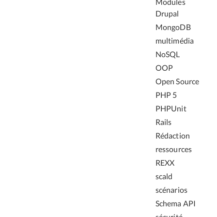
Modules
Drupal
MongoDB
multimédia
NoSQL
OOP
Open Source
PHP 5
PHPUnit
Rails
Rédaction
ressources
REXX
scald
scénarios
Schema API
sécurité