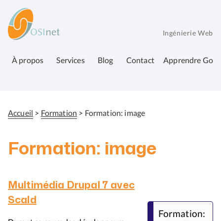
Aller
OSInet
au
contenu
Ingénierie Web
principal
À propos
Services
Blog
Contact
Apprendre Go
Accueil
Formation
Formation: image
Fil
d'Ariane
Formation: image
Multimédia Drupal 7 avec
Scald
Formation: