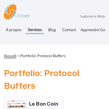
Aller
OSInet
au
contenu
Ingénierie Web
principal
À propos
Services
Blog
Contact
Apprendre Go
Accueil
Portfolio: Protocol Buffers
Fil
d'Ariane
Portfolio: Protocol
Buffers
Le Bon Coin