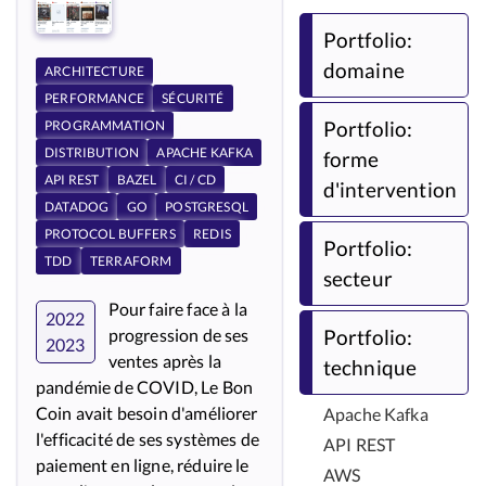
Portfolio:
domaine
ARCHITECTURE
PERFORMANCE
SÉCURITÉ
Portfolio:
PROGRAMMATION
DISTRIBUTION
APACHE KAFKA
forme
API REST
BAZEL
CI / CD
d'intervention
DATADOG
GO
POSTGRESQL
PROTOCOL BUFFERS
REDIS
Portfolio:
TDD
TERRAFORM
secteur
Pour faire face à la
2022
Portfolio:
progression de ses
2023
ventes après la
technique
pandémie de COVID, Le Bon
Coin avait besoin d'améliorer
Apache Kafka
l'efficacité de ses systèmes de
API REST
paiement en ligne, réduire le
AWS