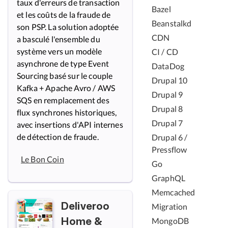
taux d'erreurs de transaction
Bazel
et les coûts de la fraude de
Beanstalkd
son PSP. La solution adoptée
CDN
a basculé l'ensemble du
système vers un modèle
CI / CD
asynchrone de type Event
DataDog
Sourcing basé sur le couple
Drupal 10
Kafka + Apache Avro / AWS
Drupal 9
SQS en remplacement des
Drupal 8
flux synchrones historiques,
Drupal 7
avec insertions d'API internes
de détection de fraude.
Drupal 6 /
Pressflow
Le Bon Coin
Go
GraphQL
Memcached
Migration
Deliveroo
MongoDB
Home &