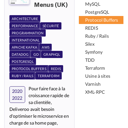
MySQL
Menus (UK)
PostgreSQL
ARCHITECTURE
Protocol Buffers
PERFORMANCE
SÉCURITÉ
REDIS
PROGRAMMATION
Ruby / Rails
INTERNATIONAL
Silex
APACHE KAFKA
AWS
Symfony
DATADOG
GO
GRAPHQL
TDD
POSTGRESQL
Terraform
PROTOCOL BUFFERS
REDIS
Usine à sites
RUBY / RAILS
TERRAFORM
Varnish
Pour faire face à la
2020
XML-RPC
croissance rapide de
2022
sa clientèle,
Deliveroo avait besoin
d'optimiser le microservice en
charge de sa home page,