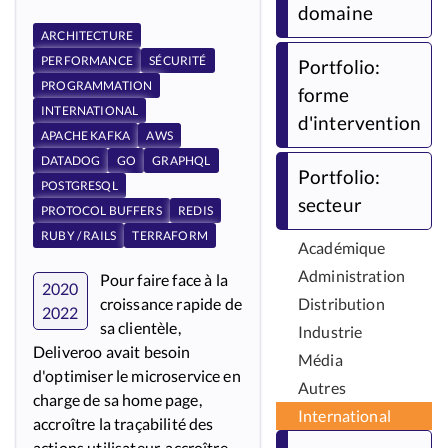
domaine
ARCHITECTURE
PERFORMANCE
SÉCURITÉ
Portfolio:
PROGRAMMATION
forme
INTERNATIONAL
d'intervention
APACHE KAFKA
AWS
DATADOG
GO
GRAPHQL
Portfolio:
POSTGRESQL
secteur
PROTOCOL BUFFERS
REDIS
RUBY / RAILS
TERRAFORM
Académique
Administration
Pour faire face à la
2020
croissance rapide de
Distribution
2022
sa clientèle,
Industrie
Deliveroo avait besoin
Média
d'optimiser le microservice en
Autres
charge de sa home page,
International
accroître la traçabilité des
actions utilisateur, accroître