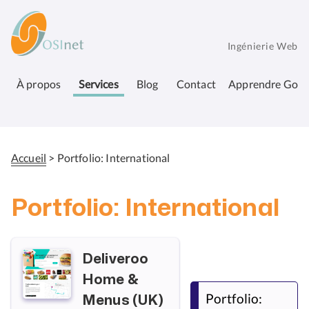
Aller
OSInet
au
contenu
Ingénierie Web
principal
À propos
Services
Blog
Contact
Apprendre Go
Accueil
Portfolio: International
Fil
d'Ariane
Portfolio: International
Deliveroo
Home &
Portfolio:
Menus (UK)