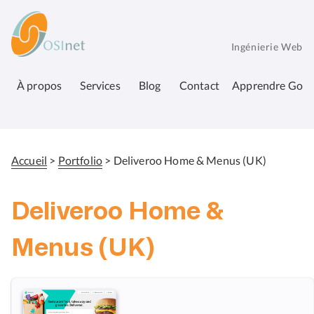
Aller
OSInet
au
contenu
Ingénierie Web
principal
À propos
Services
Blog
Contact
Apprendre Go
Accueil
Portfolio
Deliveroo Home & Menus (UK)
Fil
d'Ariane
Deliveroo Home &
Menus (UK)