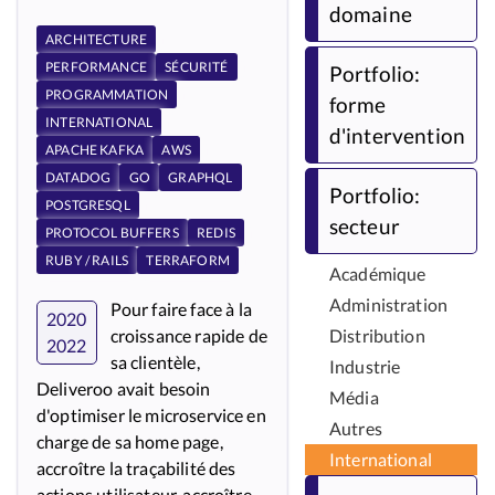
domaine
ARCHITECTURE
PERFORMANCE
SÉCURITÉ
Portfolio:
PROGRAMMATION
forme
INTERNATIONAL
d'intervention
APACHE KAFKA
AWS
DATADOG
GO
GRAPHQL
Portfolio:
POSTGRESQL
secteur
PROTOCOL BUFFERS
REDIS
RUBY / RAILS
TERRAFORM
Académique
Administration
Pour faire face à la
2020
croissance rapide de
Distribution
2022
sa clientèle,
Industrie
Deliveroo avait besoin
Média
d'optimiser le microservice en
Autres
charge de sa home page,
International
accroître la traçabilité des
actions utilisateur, accroître