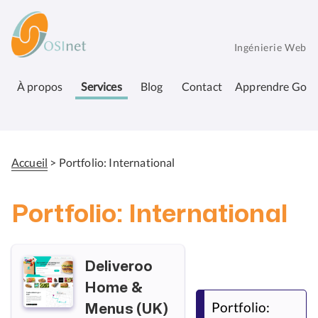
Aller
OSInet
au
contenu
Ingénierie Web
principal
À propos
Services
Blog
Contact
Apprendre Go
Accueil
Portfolio: International
Fil
d'Ariane
Portfolio: International
Deliveroo
Home &
Portfolio:
Menus (UK)