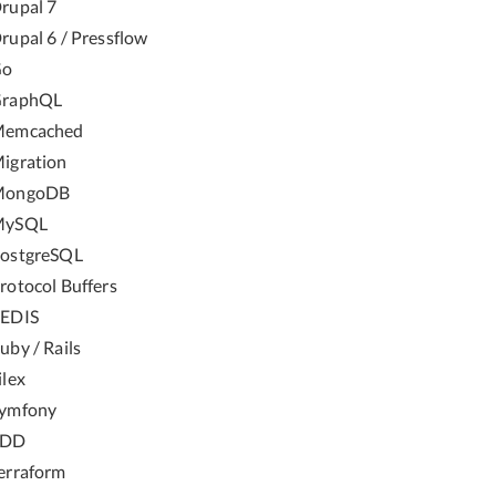
rupal 7
rupal 6 / Pressflow
Go
raphQL
emcached
igration
MongoDB
MySQL
ostgreSQL
rotocol Buffers
EDIS
uby / Rails
ilex
ymfony
TDD
erraform