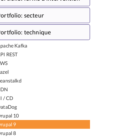
ortfolio: secteur
ortfolio: technique
pache Kafka
PI REST
AWS
azel
eanstalkd
CDN
I / CD
ataDog
rupal 10
rupal 9
rupal 8