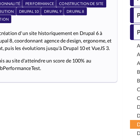
IONNALITÉ
PERFORMANCE
CONSTRUCTION DE SITE
IBUTION
DRUPAL 10
DRUPAL 9
DRUPAL 8
P
TION
P
-création d'un site historiquement en Drupal 6 à
rupal 8, coordonnant agence de design, ergonome, et
A
nt, puis les évolutions jusqu'à Drupal 10 et VueJS 3.
A
is au site d'atteindre un score de 100% au
bPerformanceTest.
B
B
C
D
D
D
D