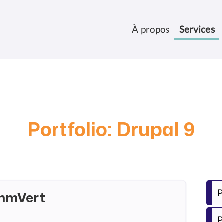
À propos
Services
Portfolio: Drupal 9
P
mmVert
P