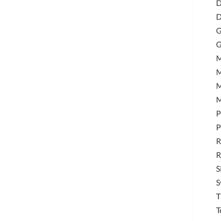
D
D
G
M
M
P
P
R
R
S
S
T