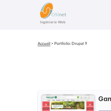
Aller
au
contenu
principal
Ingénierie Web
OSInet
Accueil
Portfolio: Drupal 9
Fil
d'Ariane
Ga