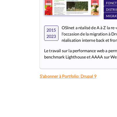
FONCT
DISTR
MIGRA
OSInet a réalisé de A à Z la re
2015
l'occasion de la migration à D
2023
réalisation interne back et fro
Le travail sur la performance web a perm
benchmark Lighthouse et AAAA sur We
S'abonner à Portfolio: Drupal 9