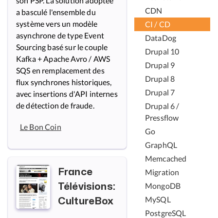
son PSP. La solution adoptée
CDN
a basculé l'ensemble du
système vers un modèle
CI / CD
asynchrone de type Event
DataDog
Sourcing basé sur le couple
Drupal 10
Kafka + Apache Avro / AWS
Drupal 9
SQS en remplacement des
Drupal 8
flux synchrones historiques,
Drupal 7
avec insertions d'API internes
de détection de fraude.
Drupal 6 /
Pressflow
Le Bon Coin
Go
GraphQL
Memcached
Migration
France
MongoDB
Télévisions:
MySQL
CultureBox
PostgreSQL