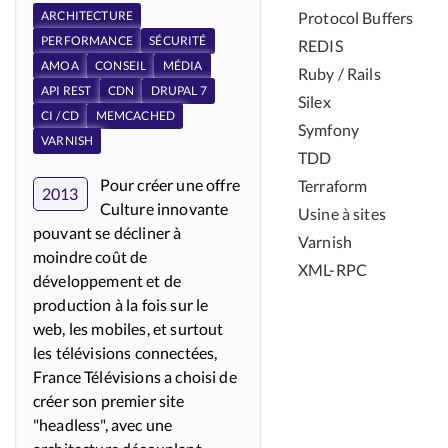
Protocol Buffers
ARCHITECTURE
PERFORMANCE
SÉCURITÉ
REDIS
AMOA
CONSEIL
MÉDIA
Ruby / Rails
API REST
CDN
DRUPAL 7
Silex
CI / CD
MEMCACHED
Symfony
VARNISH
TDD
Pour créer une offre
Terraform
2013
Culture innovante
Usine à sites
pouvant se décliner à
Varnish
moindre coût de
XML-RPC
développement et de
production à la fois sur le
web, les mobiles, et surtout
les télévisions connectées,
France Télévisions a choisi de
créer son premier site
"headless", avec une