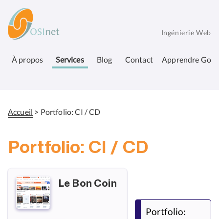
Aller
OSInet
au
contenu
Ingénierie Web
principal
À propos
Services
Blog
Contact
Apprendre Go
Accueil
Portfolio: CI / CD
Fil
d'Ariane
Portfolio: CI / CD
Le Bon Coin
Portfolio: