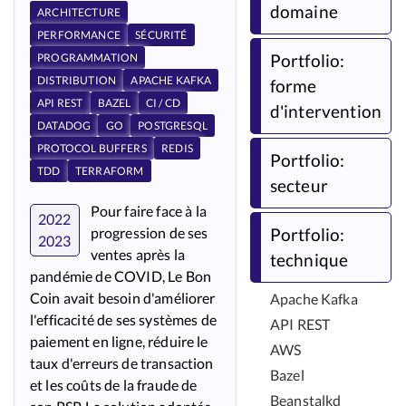
domaine
ARCHITECTURE
PERFORMANCE
SÉCURITÉ
Portfolio:
PROGRAMMATION
DISTRIBUTION
APACHE KAFKA
forme
API REST
BAZEL
CI / CD
d'intervention
DATADOG
GO
POSTGRESQL
PROTOCOL BUFFERS
REDIS
Portfolio:
TDD
TERRAFORM
secteur
Pour faire face à la
2022
Portfolio:
progression de ses
2023
ventes après la
technique
pandémie de COVID, Le Bon
Coin avait besoin d'améliorer
Apache Kafka
l'efficacité de ses systèmes de
API REST
paiement en ligne, réduire le
AWS
taux d'erreurs de transaction
Bazel
et les coûts de la fraude de
Beanstalkd