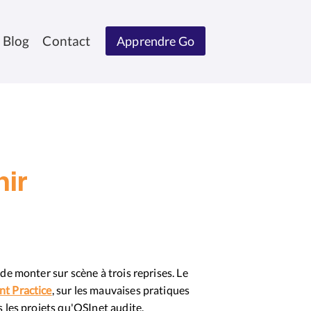
Blog
Contact
Apprendre Go
nir
de monter sur scène à trois reprises. Le
t Practice
, sur les mauvaises pratiques
 les projets qu'OSInet audite.