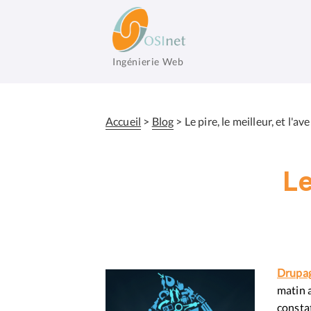
Aller
au
contenu
principal
Ingénierie Web
OSInet
Accueil
Blog
Le pire, le meilleur, et l'ave
Fil
d'Ariane
Le
Drupa
matin 
constat