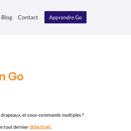
Blog
Contact
Apprendre Go
n Go
drapeaux, et sous-commands multiples ?
e tout dernier
didacticiel
.