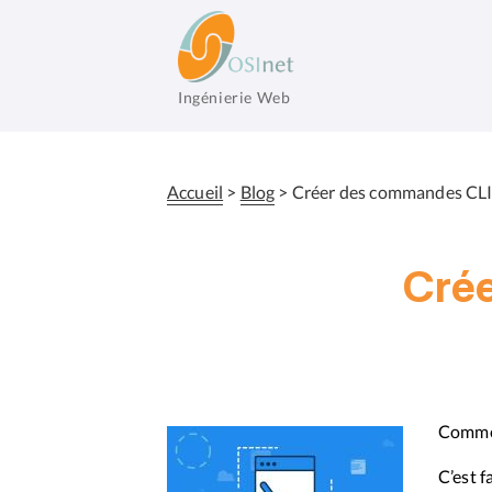
Aller
au
contenu
principal
Ingénierie Web
OSInet
Accueil
Blog
Créer des commandes CLI
Fil
d'Ariane
Cré
Commen
C’est f