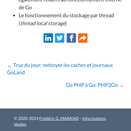
de Go
Le fonctionnement du stockage par thread
(
thread local storage
)
Truc du jour: nettoyer les caches et journaux
GoLand
De PHP à Go: PHP2Go
© 2020-2024
Frédéric G. MARAND
-
Informations
légales