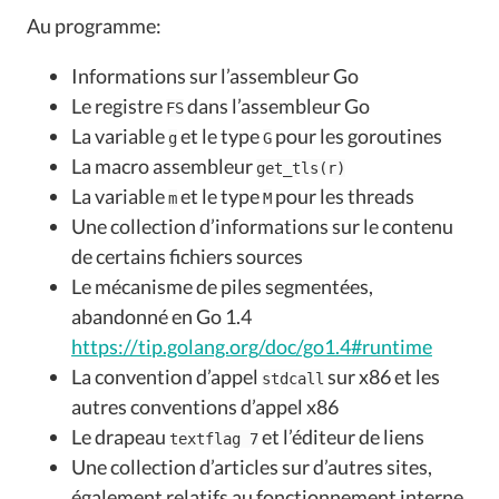
Au programme:
Informations sur l’assembleur Go
Le registre
dans l’assembleur Go
FS
La variable
et le type
pour les goroutines
g
G
La macro assembleur
get_tls(r)
La variable
et le type
pour les threads
m
M
Une collection d’informations sur le contenu
de certains fichiers sources
Le mécanisme de piles segmentées,
abandonné en Go 1.4
https://tip.golang.org/doc/go1.4#runtime
La convention d’appel
sur x86 et les
stdcall
autres conventions d’appel x86
Le drapeau
et l’éditeur de liens
textflag 7
Une collection d’articles sur d’autres sites,
également relatifs au fonctionnement interne