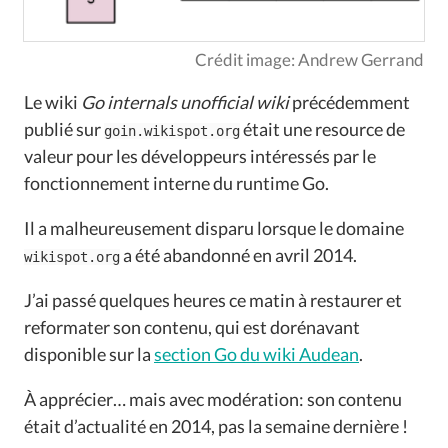
À propos
Crédit image: Andrew Gerrand
Le wiki
Go internals unofficial wiki
précédemment
publié sur
était une resource de
FR
EN
goin.wikispot.org
valeur pour les développeurs intéressés par le
fonctionnement interne du runtime Go.
Il a malheureusement disparu lorsque le domaine
a été abandonné en avril 2014.
wikispot.org
J’ai passé quelques heures ce matin à restaurer et
reformater son contenu, qui est dorénavant
disponible sur la
section Go du wiki Audean
.
À apprécier… mais avec modération: son contenu
était d’actualité en 2014, pas la semaine dernière !