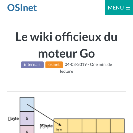
OSInet
MENU
Accueil
Le wiki officieux du
moteur Go
Articles
internals
osinet
04-03-2019 - One min. de
lecture
Le livre
Dossiers
Errata