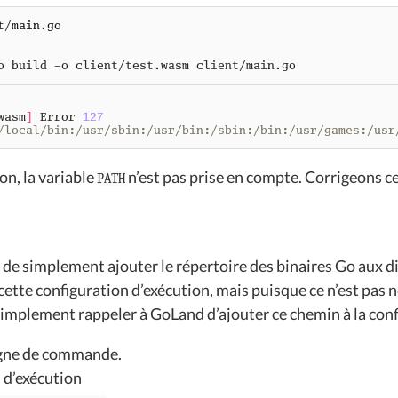
t
/
main
.
go
wasm
]
 Error 
127
/local/bin:/usr/sbin:/usr/bin:/sbin:/bin:/usr/games:/usr
on, la variable
n’est pas prise en compte. Corrigeons ce
PATH
e de simplement ajouter le répertoire des binaires Go aux 
e cette configuration d’exécution, mais puisque ce n’est pas 
mplement rappeler à GoLand d’ajouter ce chemin à la conf
igne de commande.
 d’exécution