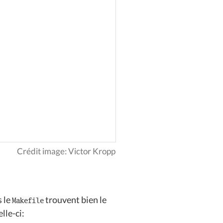
Crédit image: Victor Kropp
s le
trouvent bien le
Makefile
lle-ci: