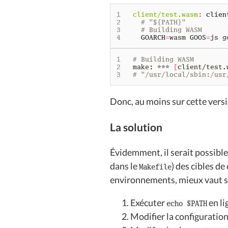
client/test.wasm
:
clien
# "${PATH}"
# Building WASM
GOARCH
=
wasm 
GOOS
=
# Building WASM
make: *** 
[
client/test.
# "/usr/local/sbin:/usr
Donc, au moins sur cette versi
La solution
Évidemment, il serait possibl
dans le
) des cibles d
Makefile
environnements, mieux vaut si
Exécuter
en l
echo $PATH
Modifier la configuration