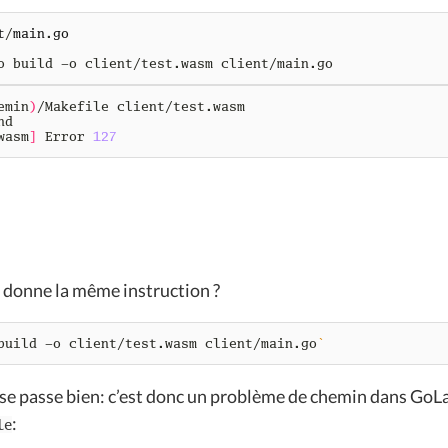
t
/
main
.
go
emin
)
wasm
]
 Error 
127
 donne la même instruction ?
build -o client/test.wasm client/main.go
`
 se passe bien: c’est donc un problème de chemin dans GoLa
:
le