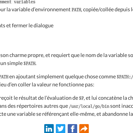
nment variables
our la variable d’environnement
, copiée/collée depuis 
PATH
s et fermer le dialogue
 son charme propre, et requiert que le nom de la variable so
r un simple
.
$PATH
en ajoutant simplement quelque chose comme
PATH
$PATH:
ieu d’en coller la valeur ne fonctionne pas:
reçoit le résultat de l’évaluation de
, et lui concatène la 
$P
dans des répertoires autres que
sont inacc
/usr/local/go/bin
te une variable se référençant elle-même, et abandonne la