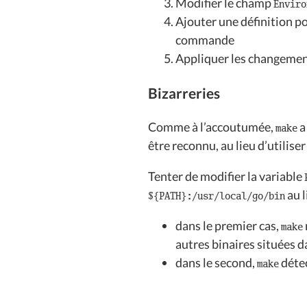
Modifier le champ
Enviro
Ajouter une définition p
commande
Appliquer les changement
Bizarreries
Comme à l’accoutumée,
a
make
être reconnu, au lieu d’utilise
Tenter de modifier la variable
au l
${PATH}:/usr/local/go/bin
dans le premier cas,
make
autres binaires situées 
dans le second,
détec
make