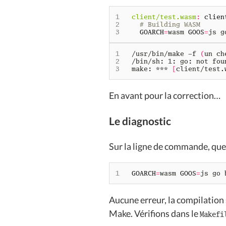
client/test.wasm
:
clien
# Building WASM
GOARCH
=
wasm 
GOOS
=
/usr/bin/make -f 
(
un ch
make: *** 
[
client/test.
En avant pour la correction…
Le diagnostic
Sur la ligne de commande, que
GOARCH
=
wasm 
GOOS
=
js go 
Aucune erreur, la compilation
Make. Vérifions dans le
Makefi