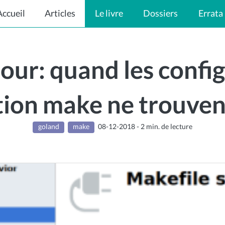
Accueil
Articles
Le livre
Dossiers
Errata
jour: quand les confi
tion make ne trouven
goland
make
08-12-2018 - 2 min. de lecture