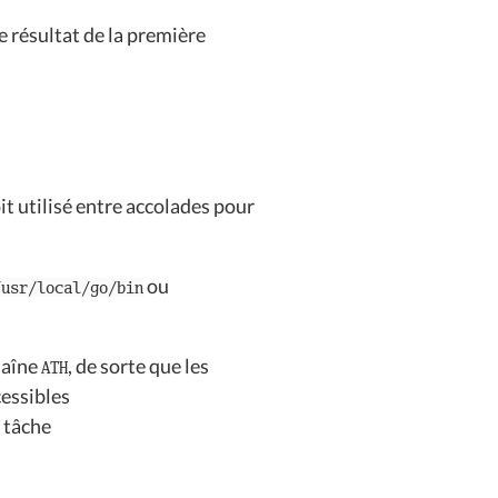
le résultat de la première
it utilisé entre accolades pour
ou
/usr/local/go/bin
chaîne
, de sorte que les
ATH
essibles
 tâche